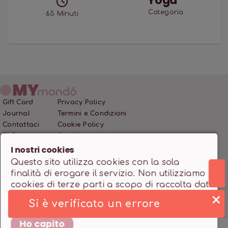
Yoga
Categoria
65
Minuti
Gift Card
Privacy Policy
Journal
Termini e Condizioni
Contattaci
Cookie Policy
FAQ
Crediti
I nostri cookies
Questo sito utilizza cookies con la sola
MONDO SSD SRL • P.IVA 12466200966 • Capitale Sociale
finalità di erogare il servizio. Non utilizziamo
10.000,00 €
cookies di terze parti a scopo di raccolta dati
Powered by
milanowebdesignstudio.it
e marketing. Trovi maggiori dettagli nella
pagina
Cookie Policy
.
Ho capito