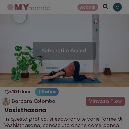
Accedi
M
Abbonati
o
Accedi
<10 Likes
Salva
Barbara Colombo
Vinyasa Flow
Vasisthasana
In questa pratica, si esplorano le varie forme di
Vashisthasana, conosciuta anche come panca