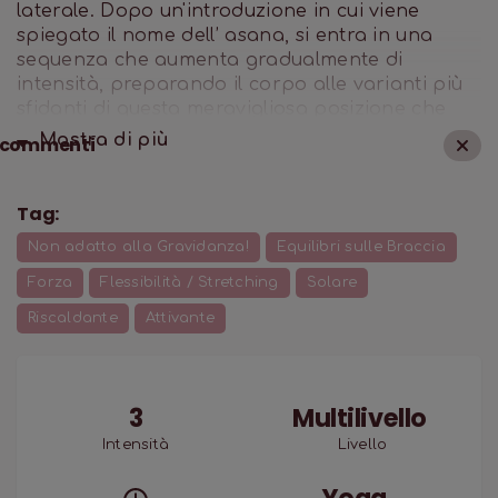
laterale. Dopo un'introduzione in cui viene
spiegato il nome dell’ asana, si entra in una
sequenza che aumenta gradualmente di
intensità, preparando il corpo alle varianti più
sfidanti di questa meravigliosa posizione che
dona forza e potenza interiore.
Mostra di
più
commenti
Tag:
Non adatto alla Gravidanza!
Equilibri sulle Braccia
Forza
Flessibilità / Stretching
Solare
Riscaldante
Attivante
3
Multilivello
Intensità
Livello