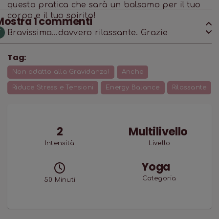
questa pratica che sarà un balsamo per il tuo
corpo e il tuo spirito!
Mostra
1
commenti
Bravissima…davvero rilassante. Grazie
T
Tag:
Non adatto alla Gravidanza!
Anche
Riduce Stress e Tensioni
Energy Balance
Rilassante
2
Multilivello
Intensità
Livello
Yoga
Categoria
50
Minuti