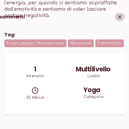
l'energia, per quando ci sentiamo sopraffatte
dall'emotività e sentiamo di voler lasciare
andare negatività.
commenti
Tag:
Fase Luteale / Premestruale
Rilassante
Femminilità
1
Multilivello
Intensità
Livello
Yoga
Categoria
35
Minuti