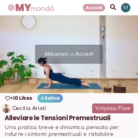
Accedi
M
Abbonati
o
Accedi
<10 Likes
Salva
Cecilia Arioli
Vinyasa Flow
Alleviare le Tensioni Premestruali
Una pratica breve e dinamica pensata per
ridurre i sintomi premestruali e ristabilire