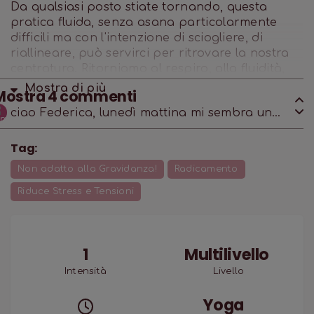
Da qualsiasi posto stiate tornando, questa
pratica fluida, senza asana particolarmente
difficili ma con l'intenzione di sciogliere, di
riallineare, può servirci per ritrovare la nostra
centratura. Ritorniamo al respiro, alla fluidità,
ad essere presenti a noi stessi: cosa c'è di
Mostra di
più
Mostra
4
commenti
meglio?
ciao Federica, lunedì mattina mi sembra un
buon momento per fare questa pratica!
grazie!
Tag:
Non adatto alla Gravidanza!
Radicamento
Riduce Stress e Tensioni
1
Multilivello
Intensità
Livello
Yoga