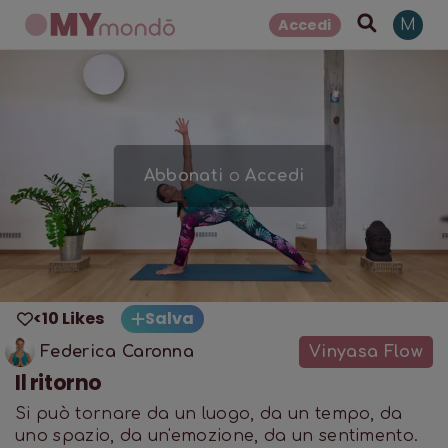
Accedi
M
Abbonati
o
Accedi
<10 Likes
Salva
Federica Caronna
Vinyasa Flow
Il ritorno
Si può tornare da un luogo, da un tempo, da
uno spazio, da un'emozione, da un sentimento.