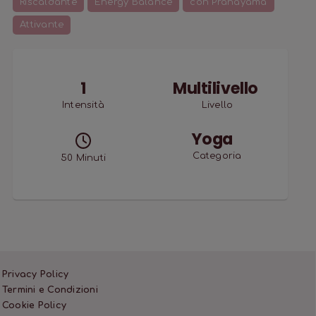
Riscaldante
Energy Balance
con Pranayama
Attivante
1
Multilivello
Intensità
Livello
Yoga
Categoria
50
Minuti
Privacy Policy
Termini e Condizioni
Cookie Policy