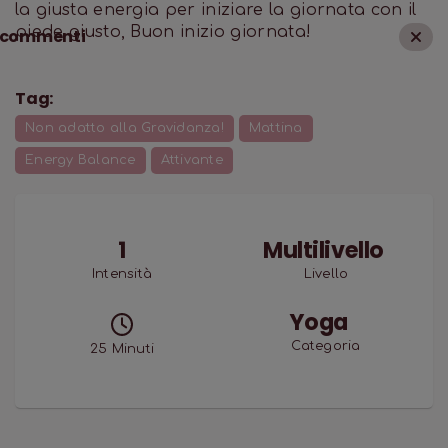
la giusta energia per iniziare la giornata con il
piede giusto, Buon inizio giornata!
commenti
Tag:
Non adatto alla Gravidanza!
Mattina
Energy Balance
Attivante
1
Multilivello
Intensità
Livello
Yoga
Categoria
25
Minuti