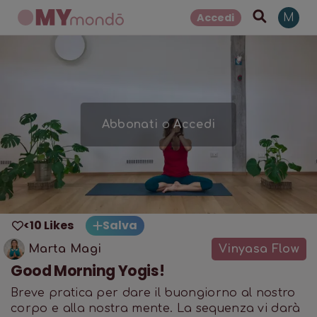
Accedi
M
Abbonati
o
Accedi
<10 Likes
Salva
Marta Magi
Vinyasa Flow
Good Morning Yogis!
Breve pratica per dare il buongiorno al nostro
corpo e alla nostra mente. La sequenza vi darà