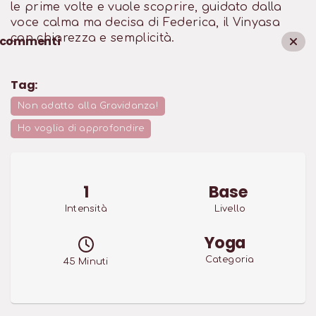
le prime volte e vuole scoprire, guidato dalla
voce calma ma decisa di Federica, il Vinyasa
con chiarezza e semplicità.
commenti
Tag:
Non adatto alla Gravidanza!
Ho voglia di approfondire
1
Base
Intensità
Livello
Yoga
Categoria
45
Minuti