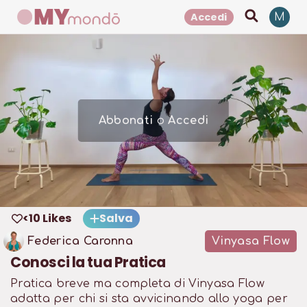
Accedi
M
Abbonati
o
Accedi
<10 Likes
Salva
Federica Caronna
Vinyasa Flow
Conosci la tua Pratica
Pratica breve ma completa di Vinyasa Flow
adatta per chi si sta avvicinando allo yoga per