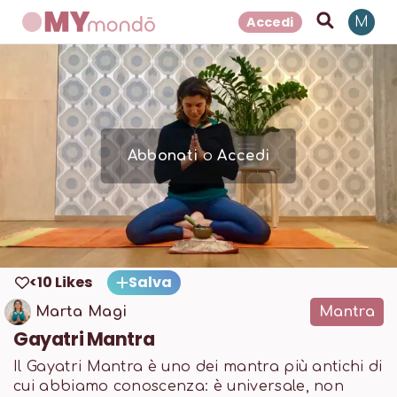
Accedi
M
Abbonati
o
Accedi
<10 Likes
Salva
Marta Magi
Mantra
Gayatri Mantra
Il Gayatri Mantra è uno dei mantra più antichi di
cui abbiamo conoscenza: è universale, non