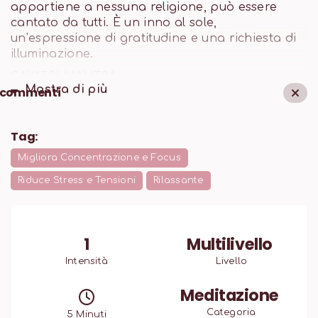
appartiene a nessuna religione, può essere
cantato da tutti. È un inno al sole,
un’espressione di gratitudine e una richiesta di
illuminazione.
GAYATRI MANTRA:
Mostra di
più
commenti
Om bhur bhuvah svah tat savitur varenyam
bhargo devasya dhimahi dhiyo yo nah
prachodayat
Tag:
Meditiamo sul creatore supremo, la cui luce
Migliora Concentrazione e Focus
divina illumina tutti I regni (fisico, mentale e
Riduce Stress e Tensioni
Rilassante
spirituale). Possa questa luce illuminare le nostre
menti.
1
Multilivello
Intensità
Livello
Meditazione
Categoria
5
Minuti