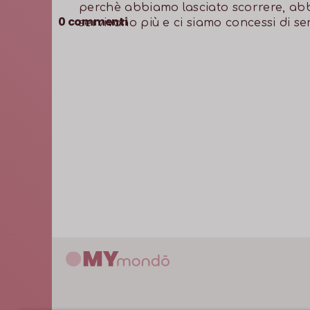
perchè abbiamo lasciato scorrere, abb
0
commenti
servivano più e ci siamo concessi di se