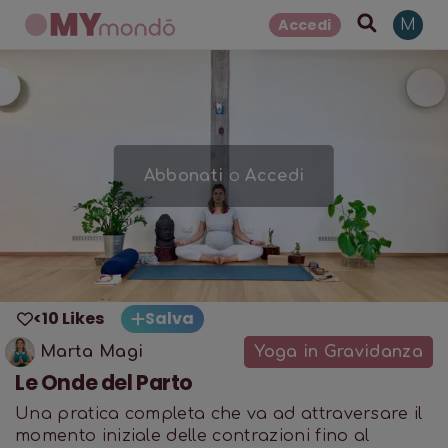
Accedi
M
Abbonati
o
Accedi
<10 Likes
Salva
Marta Magi
Yoga in Gravidanza
Le Onde del Parto
Una pratica completa che va ad attraversare il
momento iniziale delle contrazioni fino al