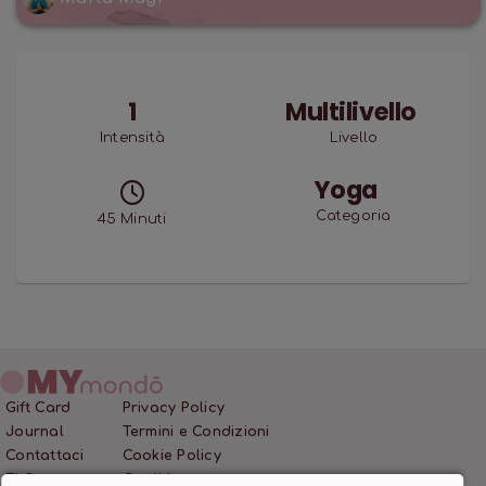
1
Multilivello
Intensità
Livello
Yoga
Categoria
45
Minuti
Gift Card
Privacy Policy
Journal
Termini e Condizioni
Contattaci
Cookie Policy
FAQ
Crediti