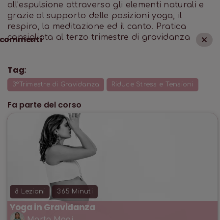
all’espulsione attraverso gli elementi naturali e
grazie al supporto delle posizioni yoga, il
respiro, la meditazione ed il canto. Pratica
consigliata al terzo trimestre di gravidanza
commenti
Tag:
3°Trimestre di Gravidanza
Riduce Stress e Tensioni
Fa parte del corso
8
Lezioni
365
Minuti
Yoga in Gravidanza
Marta Magi