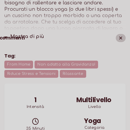
bisogno di rallentare e lasciare andare.
Procurati un blocco yoga (o due libri spessi) e
un cuscino non troppo morbido o una coperta
da arrotolare. Che tu scelga di accedere al tuo
tappetino dopo una lunga giornata di lavoro o
di primo mattino, concediti questi minuti per
Mostra di
più
commenti
entrare in profondità nella pratica e
abbandonati al lento fluire di corpo e respiro.
Tag:
From Home
Non adatto alla Gravidanza!
Riduce Stress e Tensioni
Rilassante
1
Multilivello
Intensità
Livello
Yoga
Categoria
35
Minuti