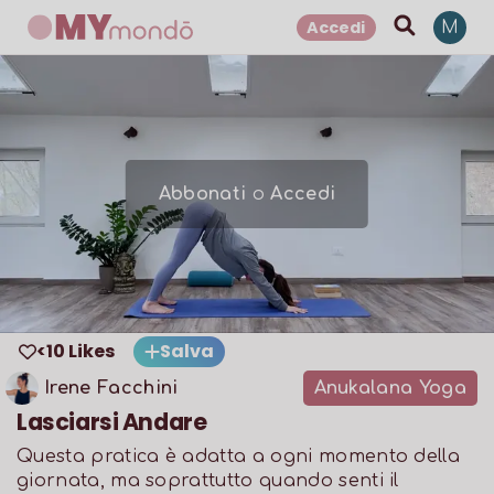
Accedi
M
Abbonati
o
Accedi
<10 Likes
Salva
Irene Facchini
Anukalana Yoga
Lasciarsi Andare
Questa pratica è adatta a ogni momento della
giornata, ma soprattutto quando senti il