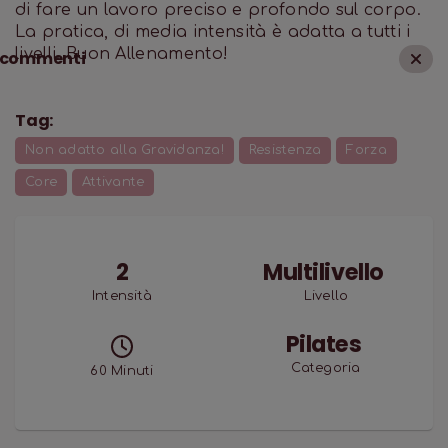
di fare un lavoro preciso e profondo sul corpo.
La pratica, di media intensità è adatta a tutti i
livelli. Buon Allenamento!
commenti
Tag:
Non adatto alla Gravidanza!
Resistenza
Forza
Core
Attivante
2
Multilivello
Intensità
Livello
Pilates
Categoria
60
Minuti