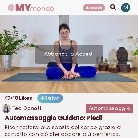
Accedi
M
Abbonati
o
Accedi
<10 Likes
Salva
Tea Donati
Automassaggio
Automassaggio Guidato: Piedi
Riconnettersi allo spazio del corpo grazie al
contatto con ciò che appare più periferico.