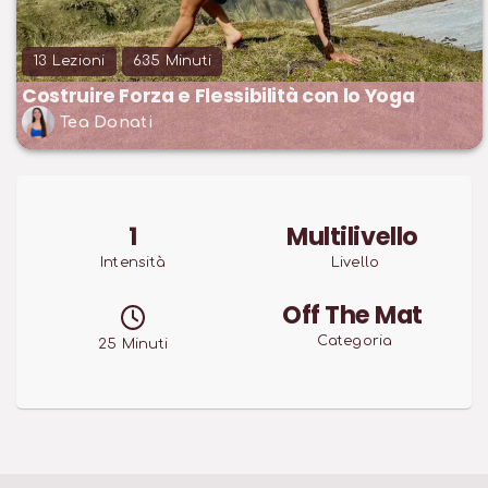
13
Lezioni
635
Minuti
Costruire Forza e Flessibilità con lo Yoga
Tea Donati
1
Multilivello
Intensità
Livello
Off The Mat
Categoria
25
Minuti