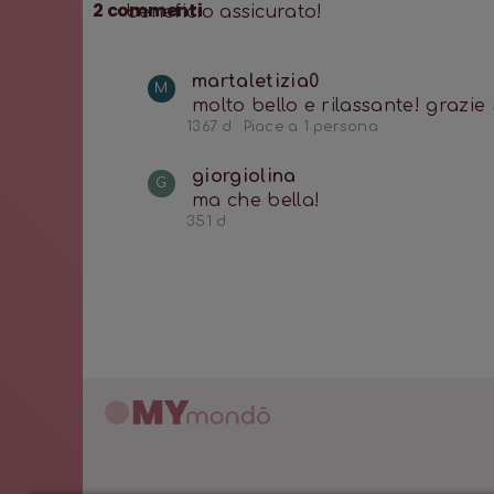
2
commenti
beneficio assicurato!
martaletizia0
M
molto bello e rilassante! grazie
1367 d
Piace a 1 persona
giorgiolina
G
ma che bella!
351 d