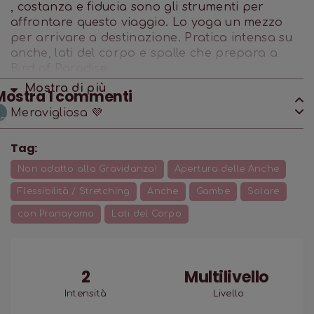
, costanza e fiducia sono gli strumenti per
affrontare questo viaggio. Lo yoga un mezzo
per arrivare a destinazione. Pratica intensa su
anche, lati del corpo e spalle che prepara a
Bird of Paradise
Mostra di
più
Mostra
1
commenti
Meravigliosa 💜
Tag:
Non adatto alla Gravidanza!
Apertura delle Anche
Flessibilità / Stretching
Anche
Gambe
Solare
con Pranayama
Lati del Corpo
2
Multilivello
Intensità
Livello