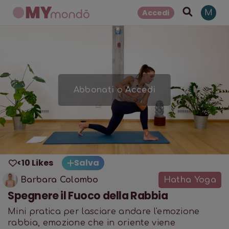
Accedi
M
Abbonati
o
Accedi
<10 Likes
Salva
Barbara Colombo
Hatha Yoga
Spegnere il Fuoco della Rabbia
Mini pratica per lasciare andare l'emozione
rabbia, emozione che in oriente viene