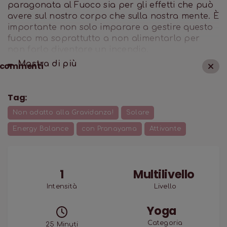
paragonata al Fuoco sia per gli effetti che può
avere sul nostro corpo che sulla nostra mente. È
importante non solo imparare a gestire questo
fuoco ma soprattutto a non alimentarlo per
non farlo diventare un incendio.
Mostra di
più
commenti
Tag:
Non adatto alla Gravidanza!
Solare
Energy Balance
con Pranayama
Attivante
1
Multilivello
Intensità
Livello
Yoga
Categoria
25
Minuti