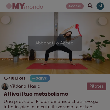
Accedi
M
Abbonati
o
Accedi
<10 Likes
Salva
Vildana Hasic
Pilates
Attiva il tuo metabolismo
Una pratica di Pilates dinamico che si svolge
tutta in piedi e in cui utilizzeremo l'elastico.