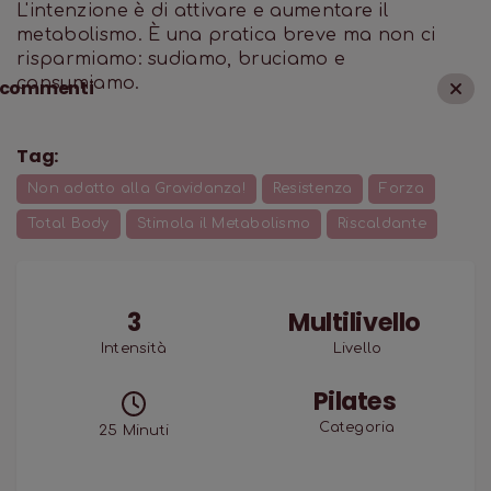
L'intenzione è di attivare e aumentare il
metabolismo. È una pratica breve ma non ci
risparmiamo: sudiamo, bruciamo e
consumiamo.
commenti
Tag:
Non adatto alla Gravidanza!
Resistenza
Forza
Total Body
Stimola il Metabolismo
Riscaldante
3
Multilivello
Intensità
Livello
Pilates
Categoria
25
Minuti