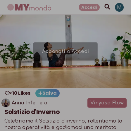
Accedi
M
Abbonati
o
Accedi
<10 Likes
Salva
Anna Inferrera
Vinyasa Flow
Solstizio d'Inverno
Celebriamo il Solstizio d’inverno, rallentiamo la
nostra operatività e godiamoci una meritata