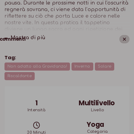
pausa. Durante le prossime notti in cui l’oscurità
regnerà sovrana, ci viene data l’opportunità di
riflettere su ciò che porta Luce e calore nelle
nostre vite. In questa pratica il tappetino
diviene un luogo sacro ed ogni ripetizione dei
saluti al sole una preghiera di ringraziamento e
Mostra di
più
commenti
riconoscimento verso ciò che illumina le nostre
vite
Tag:
Non adatto alla Gravidanza!
Inverno
Solare
Riscaldante
1
Multilivello
Intensità
Livello
Yoga
Categoria
30
Minuti