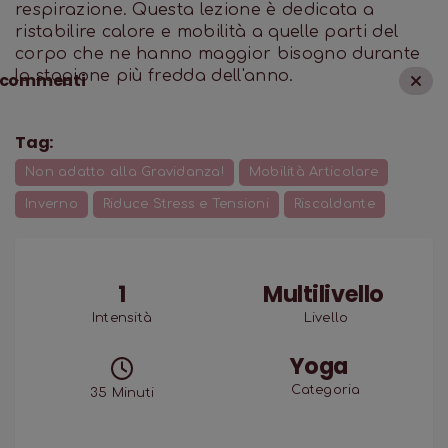
respirazione. Questa lezione è dedicata a
ristabilire calore e mobilità a quelle parti del
corpo che ne hanno maggior bisogno durante
la stagione più fredda dell'anno.
commenti
Tag:
Non adatto alla Gravidanza!
Mobilità Articolare
Inverno
Riduce Stress e Tensioni
Riscaldante
1
Multilivello
Intensità
Livello
Yoga
Categoria
35
Minuti