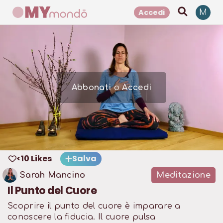
Accedi
M
Abbonati
o
Accedi
<10 Likes
Salva
Sarah Mancino
Meditazione
Il Punto del Cuore
Scoprire il punto del cuore è imparare a
conoscere la fiducia. Il cuore pulsa