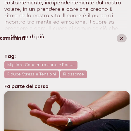
costantemente, indipendentemente dal nostro
volere, in un prendere e dare che creano il
ritmo della nostra vita. Il cuore è il punto di
incontro tra mente ed emozione. Il cuore sa
prendere e dare. Il cuore ci comunica ciò che
per noi è vero.
Mostra di
più
commenti
Tag:
Migliora Concentrazione e Focus
Riduce Stress e Tensioni
Rilassante
Fa parte del corso