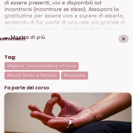
di essere presenti, vivi e disponibili ad
incontrarsi (incontrare se stessi). Assaporo la
gratitudine per essere viva e sapere di esserlo,
sentendo di far parte di una rete più grande di
esseri unici e preziosi, interdipendenti, che si
nutrono nello scambio reciproco. E lascio
Mostra di
più
commenti
andare tutto cioè che devo o penso di essere
per incarnarmi in una forma nuova. Provo
gratitudine e ricevo tutto il nutrimento che la
Tag:
gratitudine mi offre.
Migliora Concentrazione e Focus
Riduce Stress e Tensioni
Rilassante
Fa parte del corso