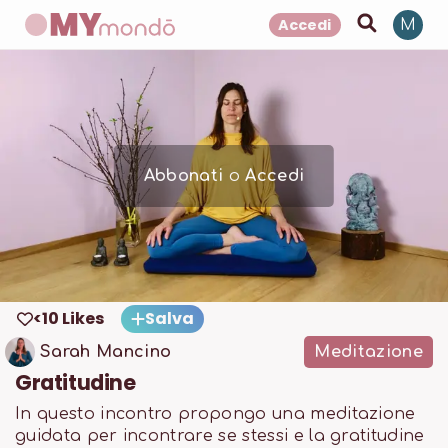
Accedi
M
Abbonati
o
Accedi
<10 Likes
Salva
Sarah Mancino
Meditazione
Gratitudine
In questo incontro propongo una meditazione
guidata per incontrare se stessi e la gratitudine