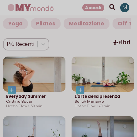
Accedi
M
Yoga
Pilates
Meditazione
Off Th
Filtri
Più Recenti
Everyday Summer
L'arte della presenza
Cristina Bucci
Sarah Mancino
Hatha Flow •
50
min
Hatha Flow •
60
min