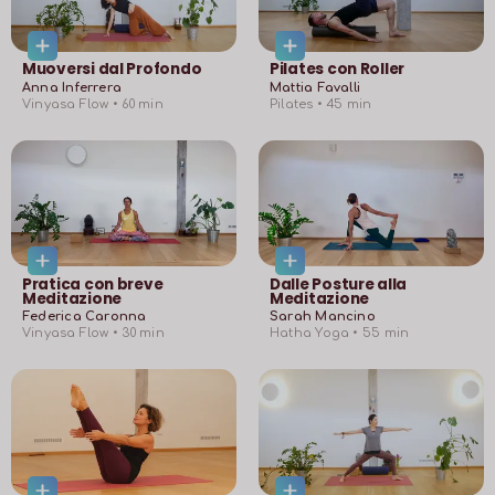
Muoversi dal Profondo
Pilates con Roller
Anna Inferrera
Mattia Favalli
Vinyasa Flow •
60
min
Pilates •
45
min
Pratica con breve
Dalle Posture alla
Meditazione
Meditazione
Federica Caronna
Sarah Mancino
Vinyasa Flow •
30
min
Hatha Yoga •
55
min