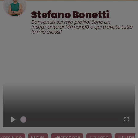
Stefano Bonetti
Benvenuti sul mio profilo! Sono un
insegnante di MYmondō e qui trovate tutte
le mie classi!
1
x
nyasa Flow
Pilates
Meditazione
Yin Yoga
Off The 