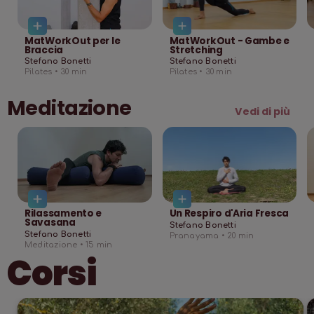
MatWorkOut per le
MatWorkOut - Gambe e
Braccia
Stretching
Stefano Bonetti
Stefano Bonetti
Pilates •
30
min
Pilates •
30
min
Meditazione
Vedi di più
Rilassamento e
Un Respiro d'Aria Fresca
Savasana
Stefano Bonetti
Stefano Bonetti
Pranayama •
20
min
Meditazione •
15
min
Corsi