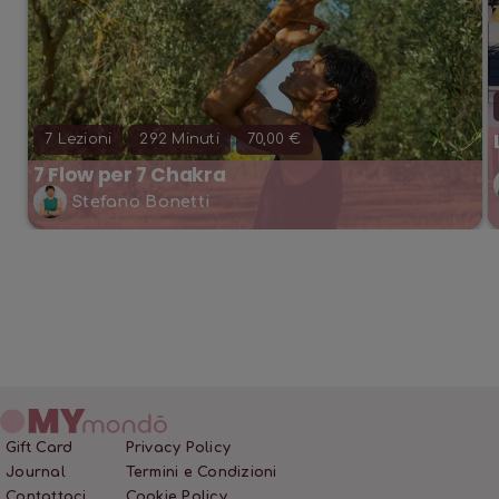
7
Lezioni
292
Minuti
70,00 €
7 Flow per 7 Chakra
Stefano Bonetti
Gift Card
Privacy Policy
Journal
Termini e Condizioni
Contattaci
Cookie Policy