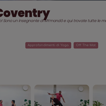
Coventry
lo! Sono un insegnante di MYmondō e qui trovate tutte le mie
Approfondimenti di Yoga
Off The Mat