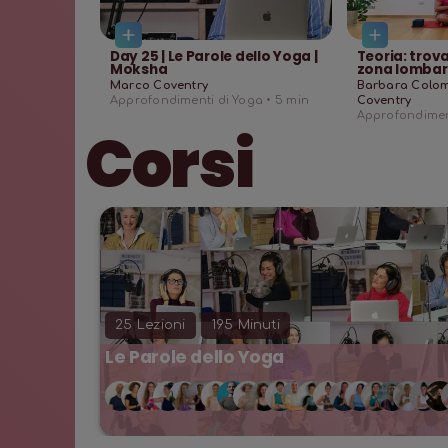
Day 25 | Le Parole dello Yoga |
Teoria: trova
Moksha
zona lomba
Marco Coventry
Barbara Colo
Approfondimenti di Yoga •
5
min
Coventry
Approfondiment
Corsi
25
Lezioni
195
Minuti
Le Parole dello Yoga