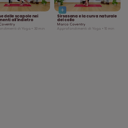
ne delle scapole nei
Sirsasana e la curva naturale
enti all'indietro
del collo
Coventry
Marco Coventry
ndimenti di Yoga •
30
min
Approfondimenti di Yoga •
10
min