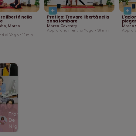
re libertà nella
Pratica: Trovare libertà nella
L'azio
re
zona lombare
piegam
mbo, Marco
Marco Coventry
Marco 
Approfondimenti di Yoga •
30
min
Approfo
i di Yoga •
10
min
Francesco
Cristina
e
De
Bucci
altri
Nigris
,
20