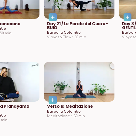
manasana
Day 21 / Le Parole del Cuore -
Day 3 
BUIO
GENTI
mbo
Barbara Colombo
Barbar
50
min
Vinyasa Flow •
30
min
Vinyasa
na Pranayama
Verso la Meditazione
Barbara Colombo
mbo
Meditazione •
30
min
min