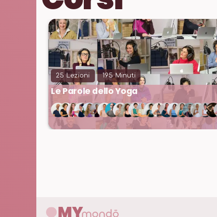
25
Lezioni
195
Minuti
Le Parole dello Yoga