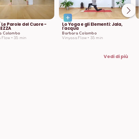
/ Le Parole del Cuore -
Lo Yoga e gli Elementi: Jala,
LEZZA
l'acqua
a Colombo
Barbara Colombo
 Flow •
35
min
Vinyasa Flow •
35
min
Vedi di più