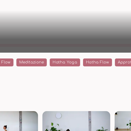
 Flow
Meditazione
Hatha Yoga
Hatha Flow
Approf