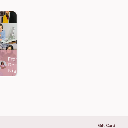
Francesco
Cristina
e
De
Bucci
altri
Nigris
,
20
Gift Card