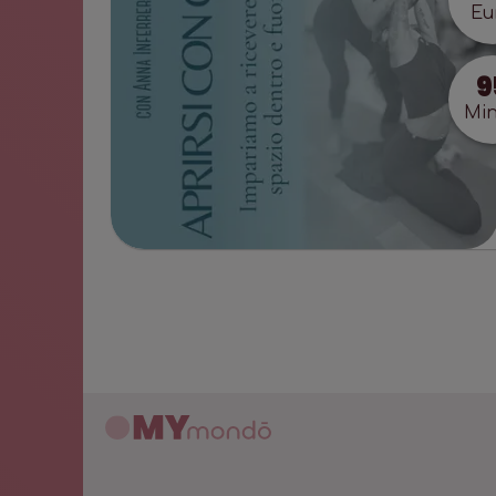
Eu
9
Min