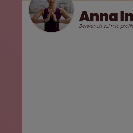
Anna In
Benvenuti sul mio profil
1
x