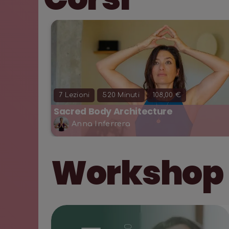
7
Lezioni
520
Minuti
108,00 €
Sacred Body Architecture
Anna Inferrera
Workshop