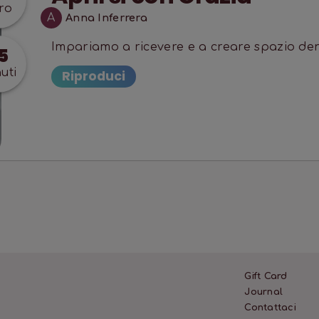
ro
A
Anna Inferrera
Impariamo a ricevere e a creare spazio dent
5
uti
Riproduci
Gift Card
Journal
Contattaci