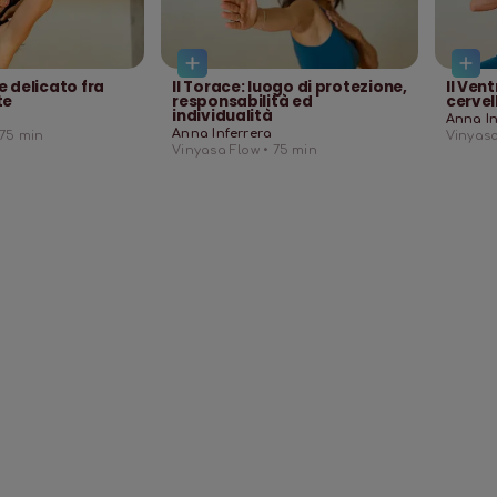
te delicato fra
Il Torace: luogo di protezione,
Il Ven
te
responsabilità ed
cervel
individualità
Anna In
Anna Inferrera
75
min
Vinyasa
Vinyasa Flow •
75
min