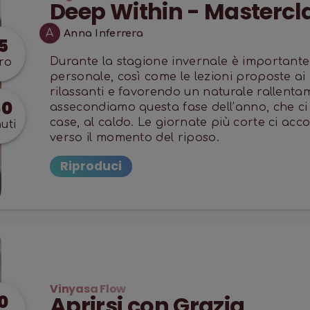
Deep Within - Mastercl
A
Anna Inferrera
5
Durante la stagione invernale è importante
ro
personale, così come le lezioni proposte ai 
rilassanti e favorendo un naturale rallenta
80
assecondiamo questa fase dell’anno, che ci 
case, al caldo. Le giornate più corte ci ac
uti
verso il momento del riposo.
Riproduci
Vinyasa Flow
Aprirsi con Grazia
0