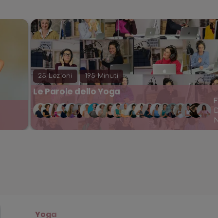
25
Lezioni
195
Minuti
Le Parole dello Yoga
F
N
Yoga