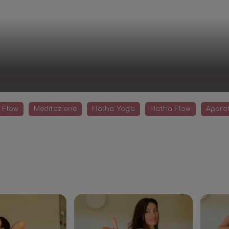
 Flow
Meditazione
Hatha Yoga
Hatha Flow
Approf