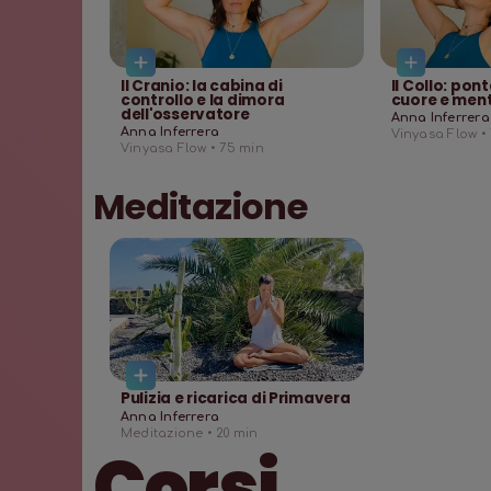
Il Cranio: la cabina di
Il Collo: pon
controllo e la dimora
cuore e men
dell'osservatore
Anna Inferrera
Anna Inferrera
Vinyasa Flow •
Vinyasa Flow •
75
min
Meditazione
Pulizia e ricarica di Primavera
Anna Inferrera
Meditazione •
20
min
Corsi