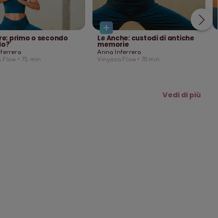
tre: primo o secondo
Le Anche: custodi di antiche
lo?
memorie
ferrera
Anna Inferrera
 Flow •
75
min
Vinyasa Flow •
70
min
Vedi di più