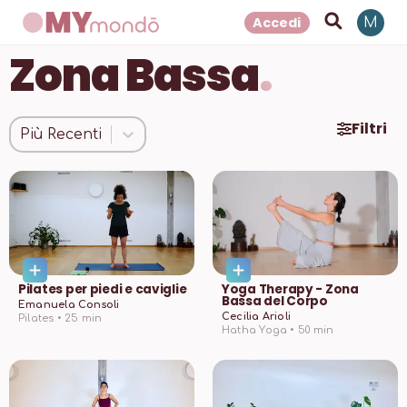
Accedi
M
Zona Bassa
.
Filtri
Più Recenti
Pilates per piedi e caviglie
Yoga Therapy - Zona
Bassa del Corpo
Emanuela Consoli
Cecilia Arioli
Pilates •
25
min
Hatha Yoga •
50
min