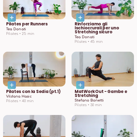
Pilates per Runners
Rinforziamo gli
Ischiocrurali per uno
Tea Donati
Stretching sicuro
Pilates •
25
min
Tea Donati
Pilates •
45
min
Pilates con la Sedia (pt.1)
MatWorkOut - Gambe e
Stretching
Vildana Hasic
Stefano Bonetti
Pilates •
40
min
Pilates •
30
min