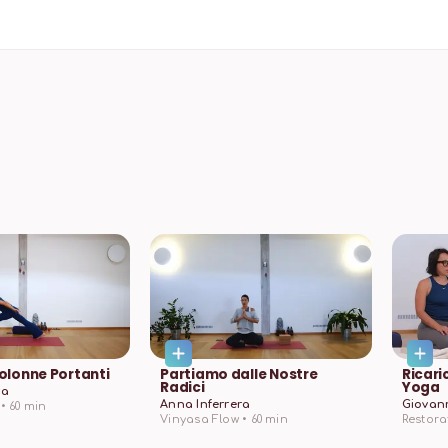
olonne Portanti
Partiamo dalle Nostre
Ricari
Radici
Yoga
ra
Anna Inferrera
Giovann
•
60
min
Vinyasa Flow •
60
min
Restorat