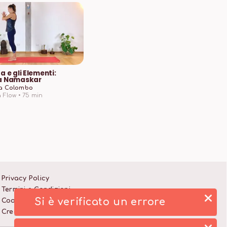
a e gli Elementi:
a Namaskar
a Colombo
 Flow •
75
min
Privacy Policy
Termini e Condizioni
Si è verificato un errore
Cookie Policy
Crediti