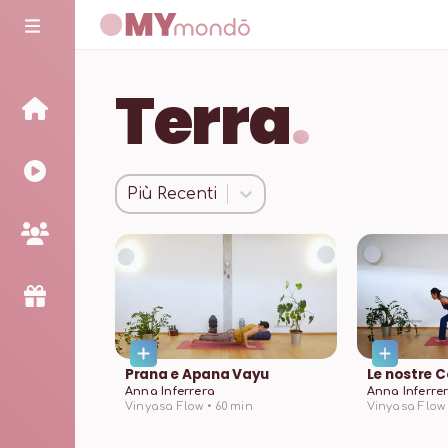
Terra
.
Più Recenti
Prana e Apana Vayu
Le nostre C
Anna Inferrera
Anna Inferre
Vinyasa Flow •
60
min
Vinyasa Flow 