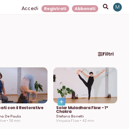
M
Registrati
Abbonati
Accedi
Filtri
cati con il Restorative
Solar Muladhara Flow - 1°
Chakra
a De Paulis
Stefano Bonetti
ive •
50
min
Vinyasa Flow •
42
min