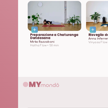
Preparazione a Chaturanga
Risveglio d
Dandasana
Anna Inferre
Mirko Razzaboni
Vinyasa Flow 
Hatha Flow •
50
min