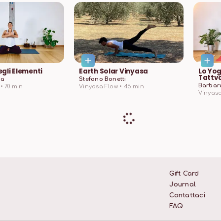
egli Elementi
Earth Solar Vinyasa
Lo Yog
Tattv
ra
Stefano Bonetti
Barbar
•
70
min
Vinyasa Flow •
45
min
Vinyasa
Gift Card
Journal
Contattaci
FAQ