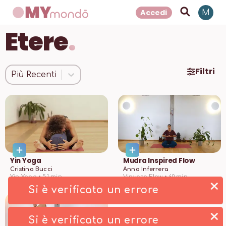
Accedi
M
Etere
.
Filtri
Più Recenti
Yin Yoga
Mudra Inspired Flow
Cristina Bucci
Anna Inferrera
Yin Yoga •
51
min
Vinyasa Flow •
60
min
Si è verificato un errore
Si è verificato un errore