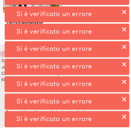
Si è verificato un errore
Lo Yoga e gli Elementi:
Tattva Namaskar
Barbara Colombo
Si è verificato un errore
Vinyasa Flow •
75
min
Si è verificato un errore
Gift Card
Privacy Policy
Si è verificato un errore
Journal
Termini e Condizioni
Contattaci
Cookie Policy
FAQ
Crediti
Si è verificato un errore
MONDO SSD SRL • P.IVA 12466200966 • Capitale Sociale
Si è verificato un errore
10.000,00 €
Powered by
milanowebdesignstudio.it
Si è verificato un errore