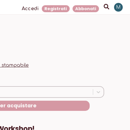
M
Registrati
Abbonati
Accedi
e stampabile
per acquistare
Workshop!