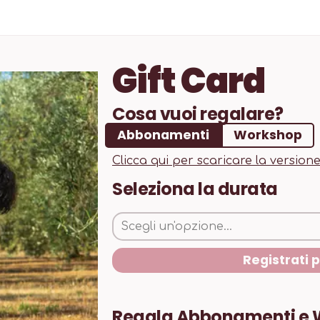
Gift Card
Cosa vuoi regalare?
Abbonamenti
Workshop
Clicca qui per scaricare la version
Seleziona
la durata
Scegli un'opzione...
Registrati 
Regala Abbonamenti e 