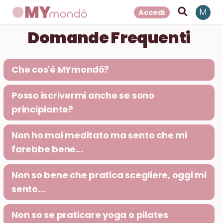
Accedi
M
Domande Frequenti
Che cos'è MYmondō?
Posso iscrivermi anche se sono
principiante?
Non ho mai meditato ma sento che mi
farebbe bene…
Non so bene che pratica scegliere, oggi mi
sento…
Non so se praticare yoga o pilates