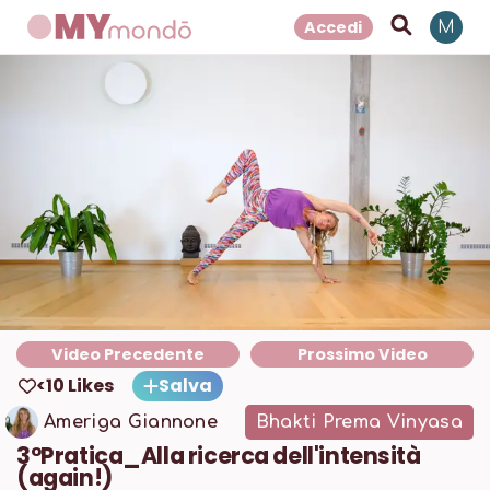
Accedi
M
Video Precedente
Prossimo Video
<10 Likes
Salva
Ameriga Giannone
Bhakti Prema Vinyasa
3°Pratica_Alla ricerca dell'intensità
(again!)