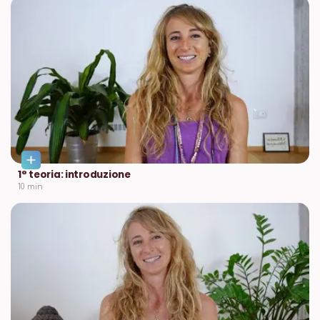
1° teoria: introduzione
10
min