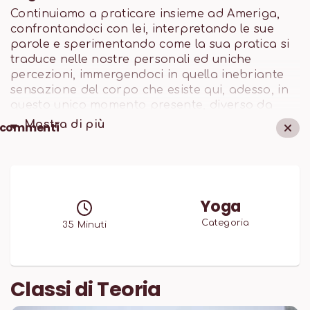
Continuiamo a praticare insieme ad Ameriga,
confrontandoci con lei, interpretando le sue
parole e sperimentando come la sua pratica si
traduce nelle nostre personali ed uniche
percezioni, immergendoci in quella inebriante
sensazione del corpo che esiste qui, adesso, in
questo unico momento presente, diverso da
quello prima e diverso da quello che arriverà
Mostra di
più
commenti
dopo. Ameriga ci guida in una pratica ricca,
creativa con anche momenti in cui praticheremo
lentamente ma questo non significa che la
sequenza sia più semplice, infatti più
lentamente ci muoviamo e più intensamente
Yoga
andremo a sentire muscoli che normalmente
Categoria
35
Minuti
non sono ingaggiati e che giacciono assopiti
sotto la pelle.
Classi di Teoria