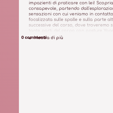
impazienti di praticare con lei! Scopri
consapevole, partendo dall'esplorazio
sensazioni con cui veniamo in contatto.
focalizzata sulle spalle e sulla parte 
successive del corso, dove troveremo
tante parti del corpo con posture Yog
0
commenti
Mostra di
più