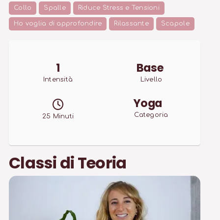
Collo
Spalle
Riduce Stress e Tensioni
Ho voglia di approfondire
Rilassante
Scapole
1
Base
Intensità
Livello
Yoga
Categoria
25
Minuti
Classi di Teoria