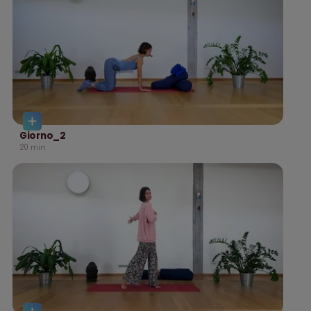
Giorno_2
20
min