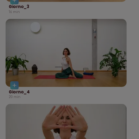
Giorno_3
16
min
Giorno_4
20
min