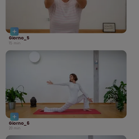
Giorno_5
15
min
Giorno_6
20
min