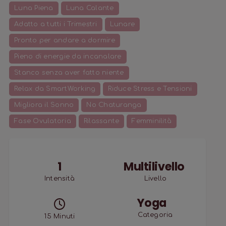
Luna Piena
Luna Calante
Adatto a tutti i Trimestri
Lunare
Pronto per andare a dormire
Pieno di energie da incanalare
Stanco senza aver fatto niente
Relax da SmartWorking
Riduce Stress e Tensioni
Migliora il Sonno
No Chaturanga
Fase Ovulatoria
Rilassante
Femminilità
1
Multilivello
Intensità
Livello
Yoga
Categoria
15
Minuti