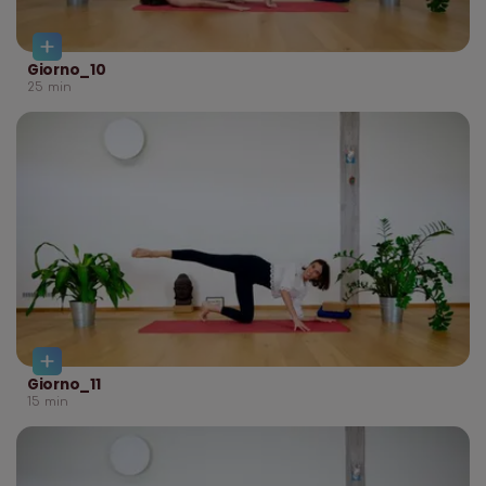
Giorno_10
25
min
Giorno_11
15
min