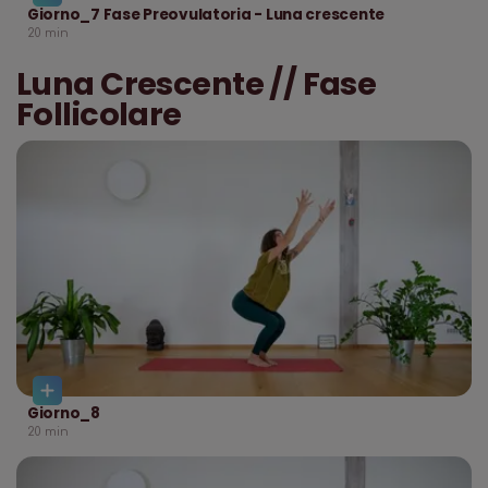
Giorno_7 Fase Preovulatoria - Luna crescente
20
min
Luna Crescente // Fase
Follicolare
Giorno_8
20
min