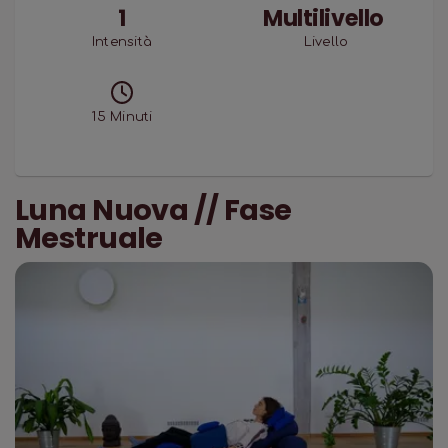
1
Multilivello
Intensità
Livello
15
Minuti
Luna Nuova // Fase
Mestruale