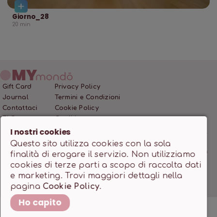
Giorno_28
20
min
Gift Card
Privacy Policy
Journal
Termini e Condizioni
Contattaci
Cookie Policy
FAQ
Crediti
I nostri cookies
Questo sito utilizza cookies con la sola
MONDO SSD SRL • P.IVA 12466200966 • Capitale Sociale
finalità di erogare il servizio. Non utilizziamo
10.000,00 €
cookies di terze parti a scopo di raccolta dati
Powered by
milanowebdesignstudio.it
e marketing. Trovi maggiori dettagli nella
pagina
Cookie Policy
.
Ho capito