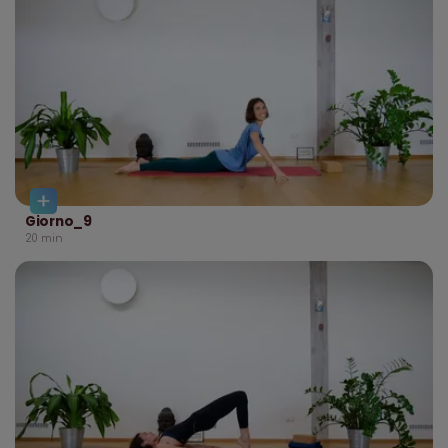
Giorno_9
20
min