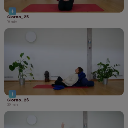
Giorno_25
10
min
Giorno_26
20
min