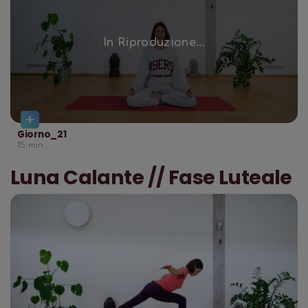
In Riproduzione...
Giorno_21
15
min
Luna Calante // Fase Luteale