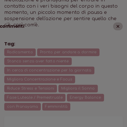
Meditazione e pranayama per entrare in
contatto con i veri bisogni del corpo in questo
momento, un piccolo momento di pausa e
sospensione dell'azione per sentire quello che
c'è, così com'è.
commenti
Tag:
Radicamento
Pronto per andare a dormire
Stanco senza aver fatto niente
In cerca di concentrazione per la giornata
Migliora Concentrazione e Focus
Riduce Stress e Tensioni
Migliora il Sonno
Fase Luteale / Premestruale
Energy Balance
con Pranayama
Femminilità