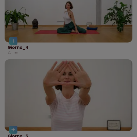
Giorno_4
20
min
Giorno_5