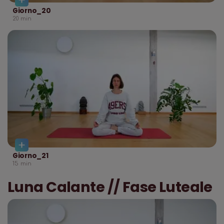
Giorno_20
20
min
Giorno_21
15
min
Luna Calante // Fase Luteale