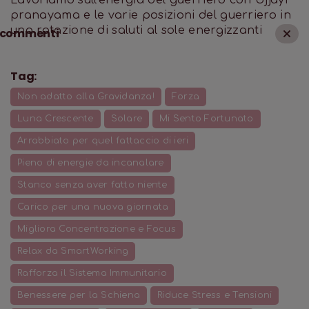
Lavoriamo sull'energia del guerriero con Ujjayi
pranayama e le varie posizioni del guerriero in
una rotazione di saluti al sole energizzanti
commenti
Tag:
Non adatto alla Gravidanza!
Forza
Luna Crescente
Solare
Mi Sento Fortunato
Arrabbiato per quel fattaccio di ieri
Pieno di energie da incanalare
Stanco senza aver fatto niente
Carico per una nuova giornata
Migliora Concentrazione e Focus
Relax da SmartWorking
Rafforza il Sistema Immunitario
Benessere per la Schiena
Riduce Stress e Tensioni