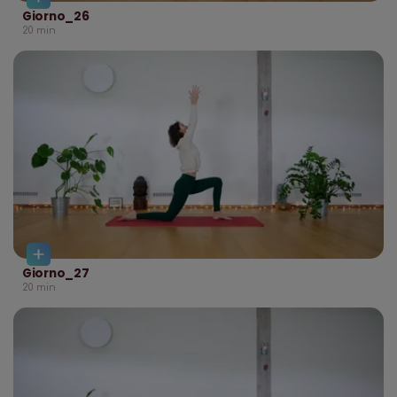
Giorno_26
20
min
Giorno_27
20
min