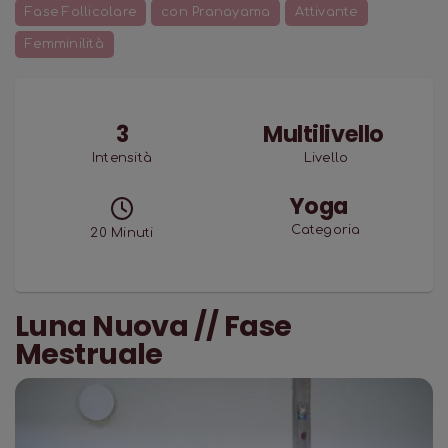
Fase Follicolare
con Pranayama
Attivante
Femminilità
3
Multilivello
Intensità
Livello
Yoga
Categoria
20
Minuti
Luna Nuova // Fase
Mestruale