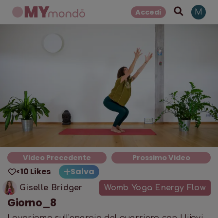
Accedi
M
Video Precedente
Prossimo Video
<10 Likes
Salva
Giselle Bridger
Womb Yoga Energy Flow
Giorno_8