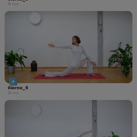
15
min
Giorno_6
20
min