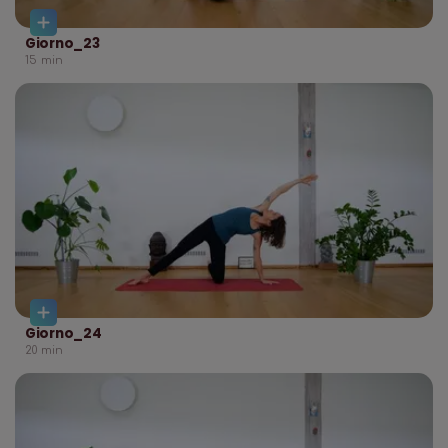
Giorno_23
15
min
Giorno_24
20
min