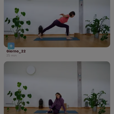
Giorno_22
25
min