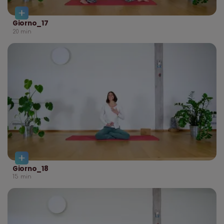
Giorno_17
20
min
Giorno_18
15
min