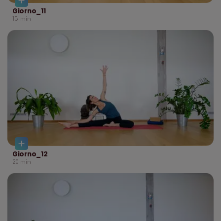
Giorno_11
15
min
Giorno_12
20
min