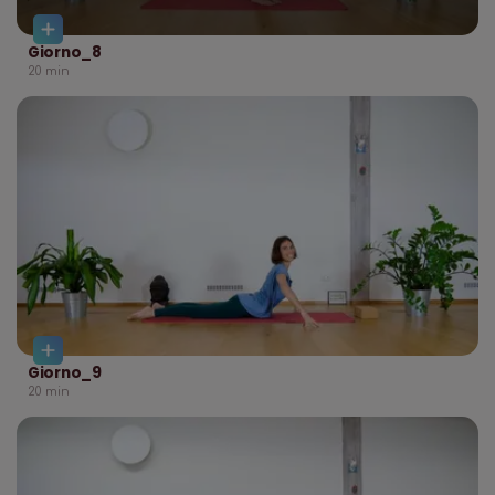
Giorno_8
20
min
Giorno_9
20
min