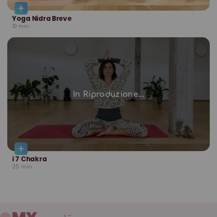
Yoga Nidra Breve
10
min
In Riproduzione...
i 7 Chakra
25
min