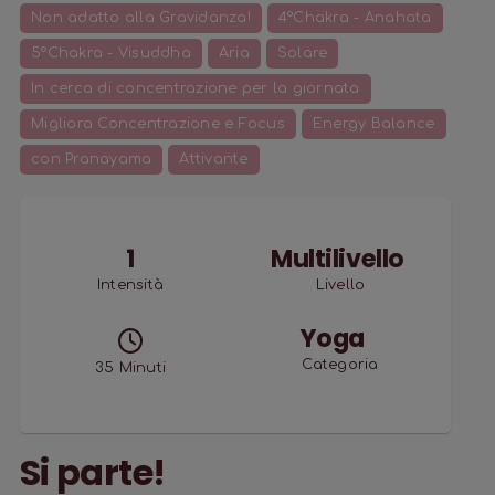
Non adatto alla Gravidanza!
4°Chakra - Anahata
5°Chakra - Visuddha
Aria
Solare
In cerca di concentrazione per la giornata
Migliora Concentrazione e Focus
Energy Balance
con Pranayama
Attivante
1
Multilivello
Intensità
Livello
Yoga
Categoria
35
Minuti
Si parte!