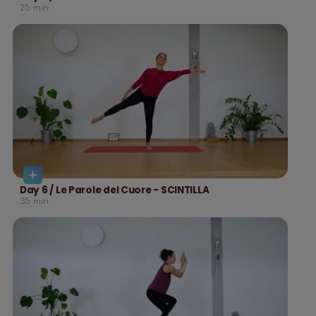
25
min
Day 6 / Le Parole del Cuore - SCINTILLA
35
min