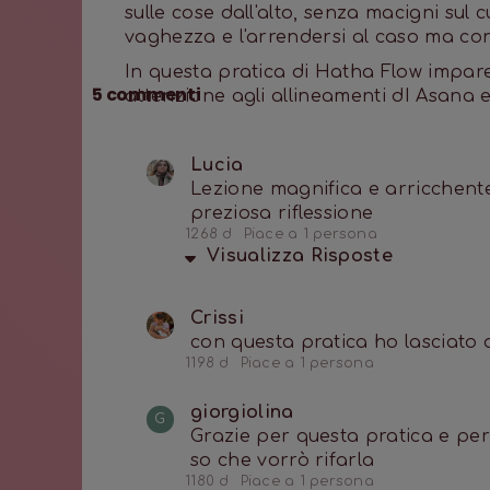
sulle cose dall'alto, senza macigni sul
vaghezza e l'arrendersi al caso ma con
In questa pratica di Hatha Flow impare
5
commenti
attenzione agli allineamenti dI Asana e
Lucia
Lezione magnifica e arricchente a
preziosa riflessione
1268 d
Piace a 1 persona
Visualizza
Risposte
Crissi
con questa pratica ho lasciato a
1198 d
Piace a 1 persona
giorgiolina
G
Grazie per questa pratica e per
so che vorrò rifarla
1180 d
Piace a 1 persona