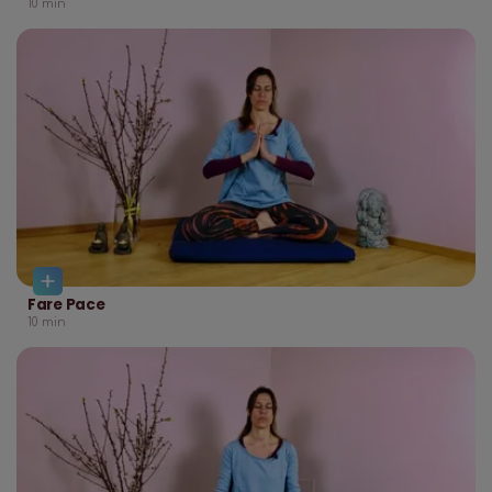
10
min
Fare Pace
10
min