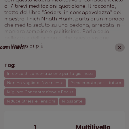
Con questa lettura meditativa si conclude il ciclo
di 7 brevi meditazioni quotidiane. Il racconto,
tratto dal libro “Sedersi in consapevolezza” del
maestro Thich Nhath Hanh, parla di un monaco
che medita seduto su una pedana, arredata in
maniera semplice e pulitissima. Parla della
bellezza e dell’armonia che questa visione
evoca al maestro, e anche della semplicità che
Mostra di
più
commenti
si trova nel “sedersi” (che in gergo significa
meditare). Un gesto che noi tutti possiamo fare
e che può evocare in noi una grande felicità.
Tag:
In cerca di concentrazione per la giornata
Non ho voglia di fare niente
Preoccupato per il futuro
Migliora Concentrazione e Focus
Riduce Stress e Tensioni
Rilassante
1
Multilivello