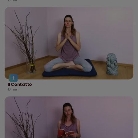
10
min
Il Contatto
10
min