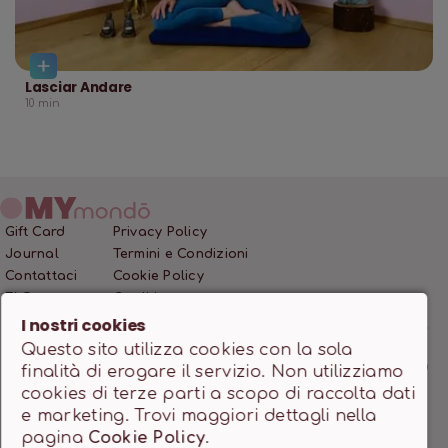
Lasciar Andare
10
min
Gift Card
Privacy Policy
Journal
Termini e Condizioni
Contattaci
Cookie Policy
FAQ
Crediti
I nostri cookies
Questo sito utilizza cookies con la sola
MONDO SSD SRL • P.IVA 12466200966 • Capitale Sociale
finalità di erogare il servizio. Non utilizziamo
10.000,00 €
cookies di terze parti a scopo di raccolta dati
Powered by
milanowebdesignstudio.it
e marketing. Trovi maggiori dettagli nella
pagina
Cookie Policy
.