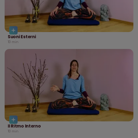
Suoni Esterni
10
min
Il Ritmo Interno
10
min