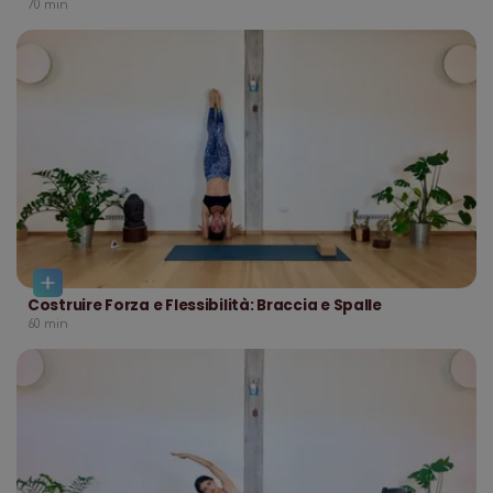
70
min
Costruire Forza e Flessibilità: Braccia e Spalle
60
min