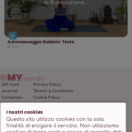
In Riproduzione...
Automassaggio Guidato: Testa
30
min
Gift Card
Privacy Policy
Journal
Termini e Condizioni
Contattaci
Cookie Policy
FAQ
Crediti
I nostri cookies
Questo sito utilizza cookies con la sola
MONDO SSD SRL • P.IVA 12466200966 • Capitale Sociale
finalità di erogare il servizio. Non utilizziamo
10.000,00 €