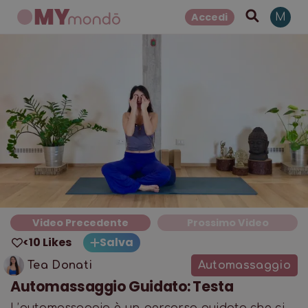
Accedi
M
Video Precedente
Prossimo Video
<10 Likes
Salva
Tea Donati
Automassaggio
Automassaggio Guidato: Testa