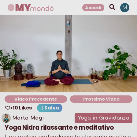
Accedi
M
Video Precedente
Prossimo Video
<10 Likes
Salva
Marta Magi
Yoga in Gravidanza
Yoga Nidra rilassante e meditativo