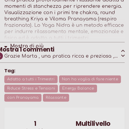
Una pratica profondamente rilassante adatta a
momenti di stanchezza per riprendere energia.
Visualizzazione con i primi tre chakra, round
breathing Kriya e Viloma Pranayama (respiro
frazionato). Lo Yoga Nidra è un metodo efficace
per indurre rilassamento mentale, emozionale e
fisico ed è adatto a tutti i trimestri
particolarmente adatto all’ultimo trimestre di
Mostra di
più
Mostra
1
commenti
gravidanza.
Grazie Marta , una pratica ricca e preziosa ,
A
adatta a tutti . Namaste
Tag:
Adatto a tutti i Trimestri
Non ho voglia di fare niente
Riduce Stress e Tensioni
Energy Balance
con Pranayama
Rilassante
1
Multilivello