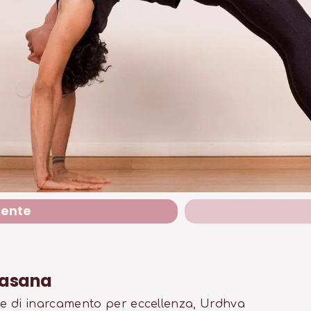
dente
rasana
one di inarcamento per eccellenza, Urdhva