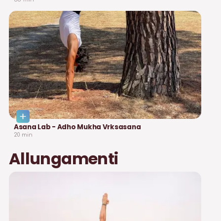
Asana Lab - Adho Mukha Vrksasana
20
min
Allungamenti