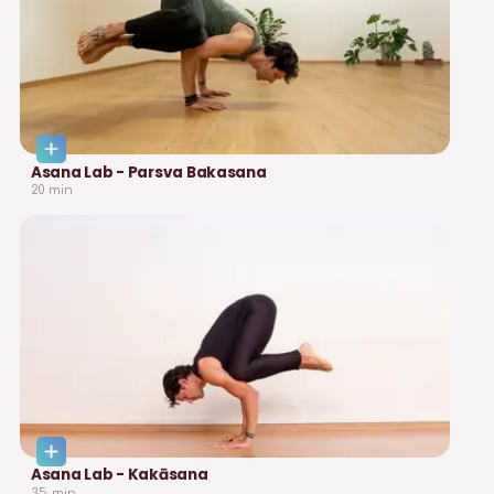
Asana Lab - Parsva Bakasana
20
min
Asana Lab - Kakāsana
35
min