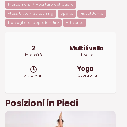
Inarcamenti / Aperture del Cuore
Flessibilità / Stretching
Spalle
Riscaldante
Ho voglia di approfondire
Attivante
2
Multilivello
Intensità
Livello
Yoga
Categoria
45
Minuti
Posizioni in Piedi