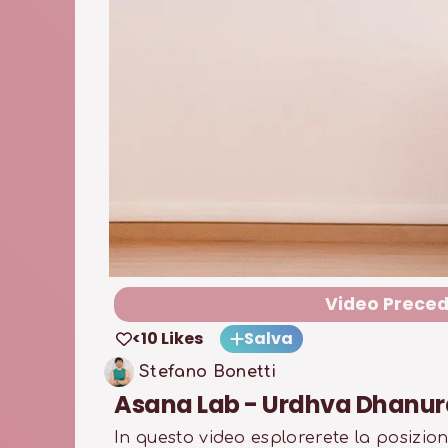
Video Prece
<10 Likes
Salva
Stefano Bonetti
Asana Lab - Urdhva Dhanu
In questo video esplorerete la posizi