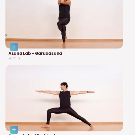
Asana Lab - Garudasana
20
min