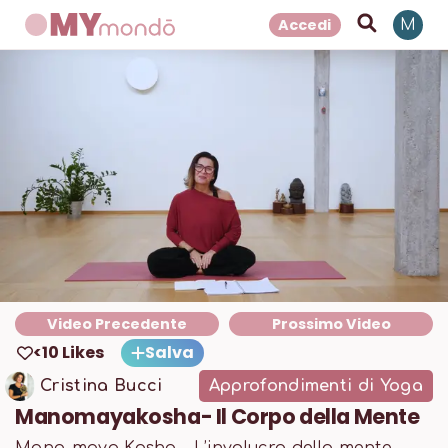
Accedi
M
Video Precedente
Prossimo Video
<10 Likes
Salva
Cristina Bucci
Approfondimenti di Yoga
Manomayakosha- Il Corpo della Mente