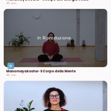
45
min
In Riproduzione...
Manomayakosha- Il Corpo della Mente
45
min