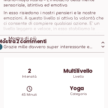
Mano-maya Kosha – L’involucro della mente
sensoriale, istintiva ed emotiva
In esso risiedono i nostri pensieri e le nostre
emozioni. A questo livello si attiva la volontà che
ci consente di compiere qualsiasi azione. E’ un
livello leggero e veloce, in esso stabiliamo le
nostre relazioni, il nostro entusiasmo e i nostri
Mostra di
più
problemi esistenziali. All’interno di esso si
Mostra
2
commenti
formano una specie di cicatrici, chiamate
Grazie mille davvero super interessante e
E
samskara, un insieme di credenze, opinioni
spiegato benissimo 💗
radicate e schemi che derivano dalla nostra
storia e dalla cultura a cui apparteniamo. La
maggior parte dei nostri samskara è inconscia
2
Multilivello
e come tale non è raggiungibile dalla mente
razionale: psicanalisi e meditazione hanno il
Intensità
Livello
comune intento di liberarci da essa.
Yoga
Categoria
45
Minuti