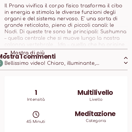
Il Prana vivifica il corpo fisico trasforma il cibo
in energia e stimola le diverse funzioni degli
organi e del sistema nervoso. E’ una sorta di
grande reticolato, pieno di piccoli canali: le
Nadi. Di queste tre sono le principali: Sushumna
– quella centrale che si muove lungo la nostra
colonna vertebrale , Ida – quella che ha origine
a sinistra della colonna, e Pingala – che ha
Mostra di
più
Mostra
1
commenti
origine a destra. Il movimento del Prana attiva
Bellissimo video! Chiaro, illuminante,
G
anche i sette Chakra, centri energetici che si
appassionante, prezioso. Grazie Cristina
trovano appunto lungo il percorso che fa la
Kundalini, il nostro potere creativo che si libera
quando il nostro Prana-maya Kosha è ben
equilibrato.
1
Multilivello
Intensità
Livello
Meditazione
Categoria
45
Minuti