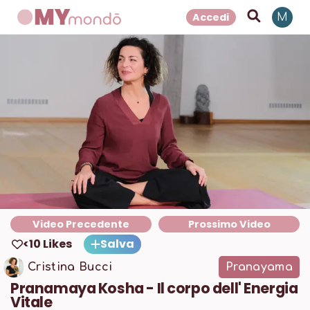
Accedi
M
Video Precedente
Prossimo Video
<10 Likes
Salva
Cristina Bucci
Pranayama
Pranamaya Kosha - Il corpo dell' Energia
Vitale