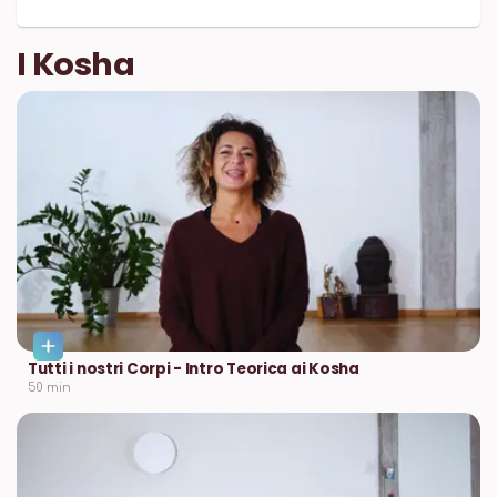
I Kosha
Tutti i nostri Corpi - Intro Teorica ai Kosha
50
min