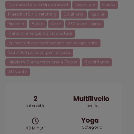
Non adatto alla Gravidanza!
Inversioni
Forza
Flessibilità / Stretching
Equilibrio
Spalle
Braccia
Busto
Core
6°Chakra - Ajna
Pieno di energie da incanalare
In cerca di concentrazione per la giornata
Con 1000 pensieri per la testa
Migliora Concentrazione e Focus
Riscaldante
Attivante
2
Multilivello
Intensità
Livello
Yoga
Categoria
40
Minuti