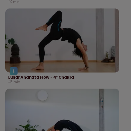
40
min
Lunar Anahata Flow - 4°Chakra
45
min