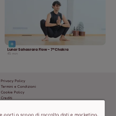
Lunar Sahasrara Flow - 7°Chakra
45
min
Privacy Policy
Termini e Condizioni
Cookie Policy
Crediti
rze parti a scopo di raccolta dati e marketing.