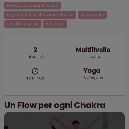
Preoccupato per il futuro
Migliora Concentrazione e Focus
Riscaldante
con Pranayama
Attivante
2
Multilivello
Intensità
Livello
Yoga
Categoria
42
Minuti
Un Flow per ogni Chakra