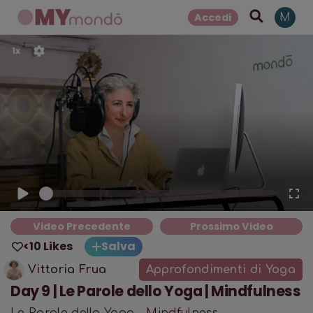
Accedi
M
1
x
Video Precedente
Prossimo Video
<10 Likes
Salva
Vittoria Frua
Approfondimenti di Yoga
Day 9 | Le Parole dello Yoga | Mindfulness