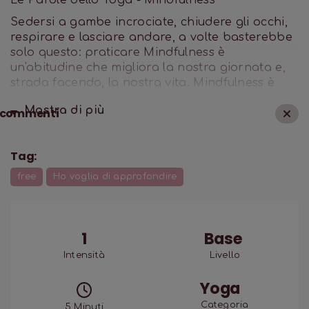
Le Parole dello Yoga - Mindfulness
Sedersi a gambe incrociate, chiudere gli occhi,
respirare e lasciare andare, a volte basterebbe
solo questo: praticare Mindfulness è
un'abitudine che migliora la nostra giornata e,
strada facendo, la nostra vita. Mindfulness è
una parola moderna ma che arriva da lontano
Mostra di
più
commenti
ed è una parola che è già dentro di noi, basta
darle lo spazio e accoglierla con tutto il nostro
cuore, con fiducia, senza paura perchè l'unico
Tag:
rischio che corriamo è quello di incontrare noi
stessi.
free
Ho voglia di approfondire
1
Base
Intensità
Livello
Yoga
Categoria
5
Minuti