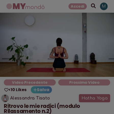
Accedi
M
Video Precedente
Prossimo Video
<10 Likes
Salva
Alessandra Tisato
Hatha Yoga
Ritrovo le mie radici (modulo
Rilassamento n.2)