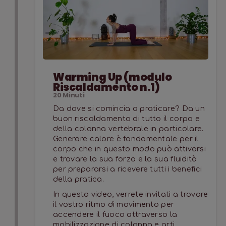
pratiche che ci faranno aumentare forza e
resistenza, perchè per il controllo abbiamo
bisogno di sentirci forti e stabili
• Terzo modulo RILASSAMENTO: 3 pratiche di
rallentamento e di rilassamento, perchè per
godere dei benefici della pratica il nostro
Warming Up (modulo
corpo deve fermarsi ad ascoltare.
Riscaldamento n.1)
20
Minuti
Da dove si comincia a praticare? Da un
buon riscaldamento di tutto il corpo e
della colonna vertebrale in particolare.
Generare calore è fondamentale per il
corpo che in questo modo può attivarsi
e trovare la sua forza e la sua fluidità
per prepararsi a ricevere tutti i benefici
della pratica.
In questo video, verrete invitati a trovare
il vostro ritmo di movimento per
accendere il fuoco attraverso la
mobilizzazione di colonna e arti