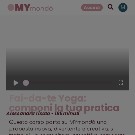
Accedi
M
1
x
Fai-da-te Yoga:
componi la tua pratica
Alessandra Tisato
•
185
minuti
Questo corso porta su MYmondō una
proposta nuova, divertente e creativa: si