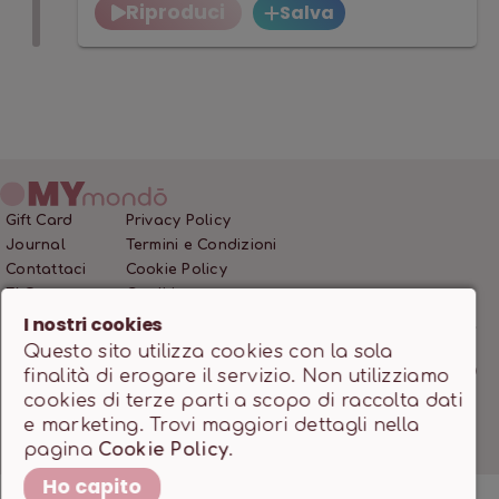
Riproduci
Salva
Gift Card
Privacy Policy
Journal
Termini e Condizioni
Contattaci
Cookie Policy
FAQ
Crediti
I nostri cookies
Questo sito utilizza cookies con la sola
MONDO SSD SRL • P.IVA 12466200966 • Capitale Sociale
finalità di erogare il servizio. Non utilizziamo
10.000,00 €
cookies di terze parti a scopo di raccolta dati
Powered by
milanowebdesignstudio.it
e marketing. Trovi maggiori dettagli nella
pagina
Cookie Policy
.
Ho capito