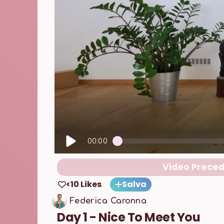
00:00
Video Prece
<10 Likes
Salva
Federica Caronna
Day 1 - Nice To Meet You