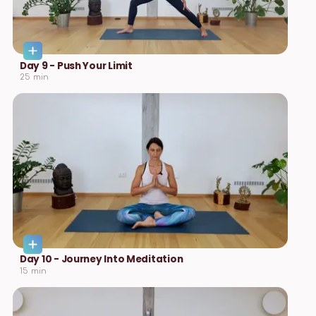
Day 9 - Push Your Limit
25
min
Day 10 - Journey Into Meditation
15
min