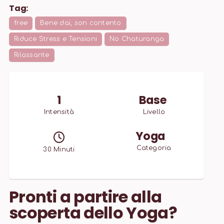
Tag:
free
Bene dai, son contento
Riduce Stress e Tensioni
No Chaturanga
Rilassante
1
Base
Intensità
Livello
Yoga
Categoria
30
Minuti
Pronti a partire alla
scoperta dello Yoga?