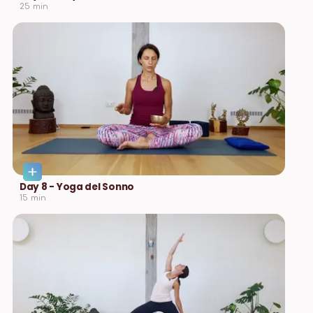
25
min
Day 8 - Yoga del Sonno
15
min