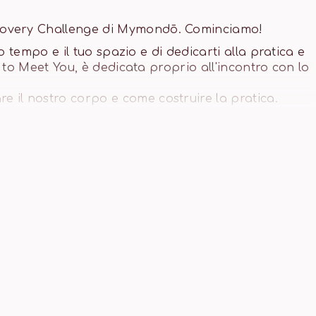
covery Challenge di Mymondō. Cominciamo!
uo tempo e il tuo spazio e di dedicarti alla pratica e
e to Meet You, è dedicata proprio all'incontro con lo
il nostro corpo e come costruire la pratica.